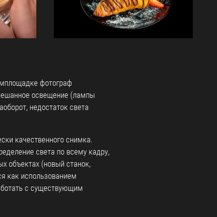
ромплощадке фотограф
мешанное освещение (лампы
наоборот, недостаток света
ски качественного снимка.
еделение света по всему кадру,
х объектах (новый станок,
тся как использованием
работать с существующим