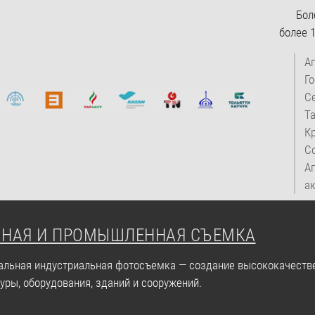
Более 
более 
Ап
Го
Се
Та
Кр
Со
А
ак
НАЯ И ПРОМЫШЛЕННАЯ СЪЕМКА
льная индустриальная фотосъемка — создание высококачеств
уры, оборудования, зданий и сооружений.