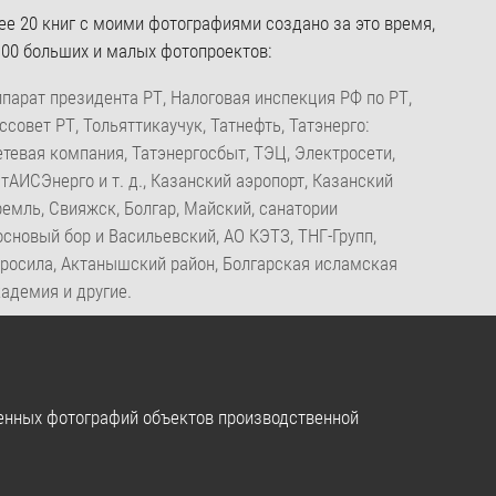
20 книг с моими фотографиями создано за это время,
100 больших и малых фотопроектов:
парат президента РТ, Налоговая инспекция РФ по РТ,
ссовет РТ, Тольяттикаучук, Татнефть, Татэнерго:
тевая компания, Татэнергосбыт, ТЭЦ, Электросети,
тАИСЭнерго и т. д., Казанский аэропорт, Казанский
емль, Свияжск, Болгар, Майский, санатории
сновый бор и Васильевский, АО КЭТЗ, ТНГ-Групп,
гросила, Актанышский район, Болгарская исламская
адемия и другие.
енных фотографий объектов производственной