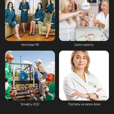
Налоговая РФ
Салон красоты
Татнефть НГДУ
Портреты на белом фоне