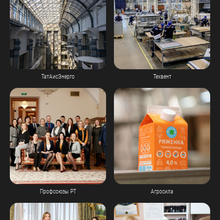
ТатАисЭнерго
Техвент
Профсоюзы РТ
Агросила