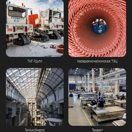
ТНГ-Групп
Набережночелнинская ТЭЦ
ТатАисЭнерго
Техвент