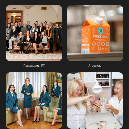
Профсоюзы РТ
Агросила