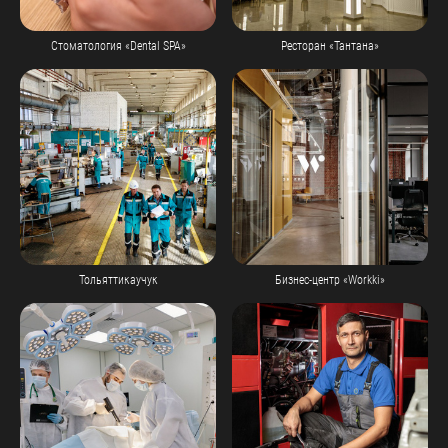
Стоматология «Dental SPA»
Ресторан «Тантана»
Тольяттикаучук
Бизнес-центр «Workki»